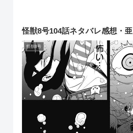
怪獣8号104話ネタバレ感想・
怪獣8号