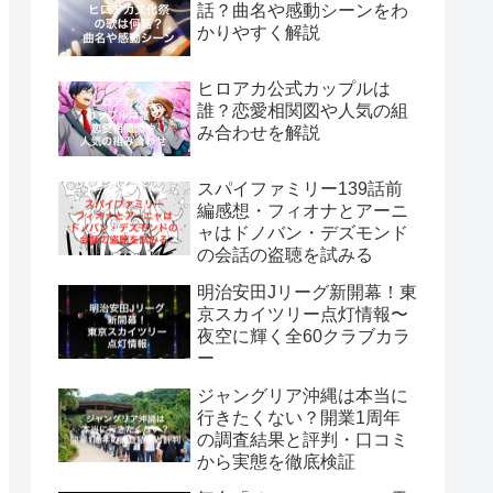
話？曲名や感動シーンをわ
かりやすく解説
ヒロアカ公式カップルは
誰？恋愛相関図や人気の組
み合わせを解説
スパイファミリー139話前
編感想・フィオナとアーニ
ャはドノバン・デズモンド
の会話の盗聴を試みる
明治安田Jリーグ新開幕！東
京スカイツリー点灯情報〜
夜空に輝く全60クラブカラ
ー
ジャングリア沖縄は本当に
行きたくない？開業1周年
の調査結果と評判・口コミ
から実態を徹底検証