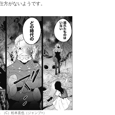
仕方がないようです。
」（C）松本直也（ジャンプ+）