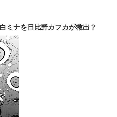
亜白ミナを日比野カフカが救出？