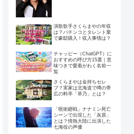
演歌歌手さくらまやの年収
は？パチンコとタレント業
で豪邸購入！収入事情は？
チャッピー（ChatGPT）に
おすすめの呼び方15選｜意
味つきで愛着がわく名前一
覧
さくらまやは金持ちセレ
ブ？実家は北海道で噂の帯
広の料亭「草乃」とは？
「呪術廻戦」ナナミン死亡
シーンで出現した「灰原」
とは？情熱大陸に出演した
七海役の声優