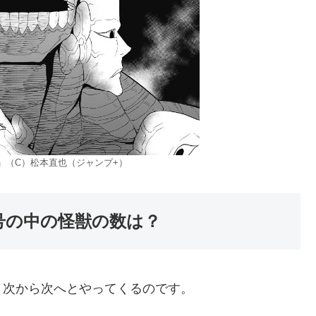
」（C）松本直也（ジャンプ+）
9号の中の怪獣の数は？
、次から次へとやってくるのです。