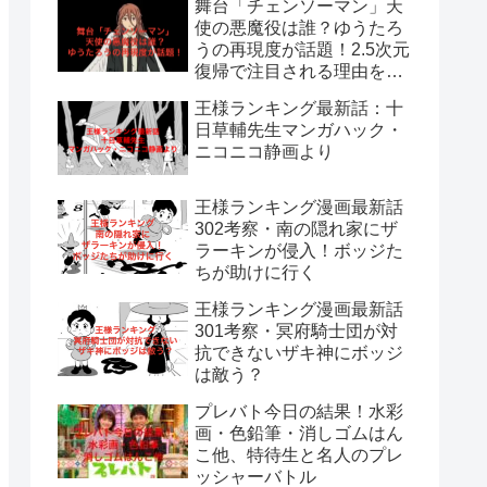
舞台「チェンソーマン」天
使の悪魔役は誰？ゆうたろ
うの再現度が話題！2.5次元
復帰で注目される理由を解
説
王様ランキング最新話：十
日草輔先生マンガハック・
ニコニコ静画より
王様ランキング漫画最新話
302考察・南の隠れ家にザ
ラーキンが侵入！ボッジた
ちが助けに行く
王様ランキング漫画最新話
301考察・冥府騎士団が対
抗できないザキ神にボッジ
は敵う？
プレバト今日の結果！水彩
画・色鉛筆・消しゴムはん
こ他、特待生と名人のプレ
ッシャーバトル