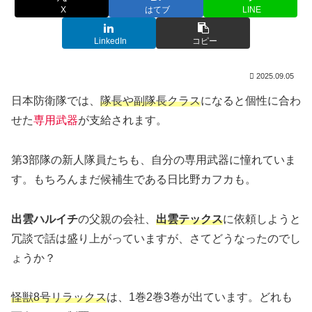
X
はてブ
LINE
LinkedIn
コピー
2025.09.05
日本防衛隊では、
隊長や副隊長クラス
になると個性に合わ
せた
専用武器
が支給されます。
第3部隊の新人隊員たちも、自分の専用武器に憧れていま
す。もちろんまだ候補生である日比野カフカも。
出雲ハルイチ
の父親の会社、
出雲テックス
に依頼しようと
冗談で話は盛り上がっていますが、さてどうなったのでし
ょうか？
怪獣8号リラックス
は、1巻2巻3巻が出ています。どれも