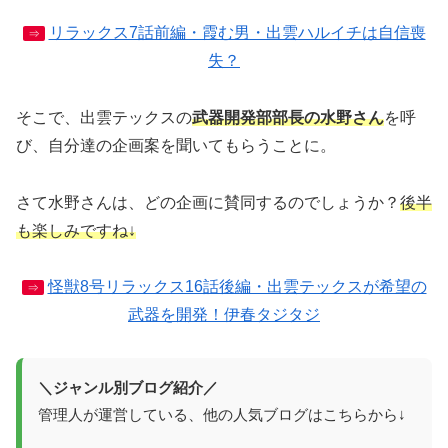
リラックス7話前編・霞む男・出雲ハルイチは自信喪
⇒
失？
そこで、出雲テックスの
武器開発部部長の水野さん
を呼
び、自分達の企画案を聞いてもらうことに。
さて水野さんは、どの企画に賛同するのでしょうか？
後半
も楽しみですね↓
怪獣8号リラックス16話後編・出雲テックスが希望の
⇒
武器を開発！伊春タジタジ
＼ジャンル別ブログ紹介／
管理人が運営している、他の人気ブログはこちらから↓