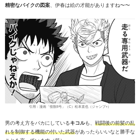
精密なバイクの図案
、伊春は絵の才能がありますね〜〜
引用：漫画「怪獣8号」（C）松本直也（ジャンプ+）
男の考え方をバカにしている
キコル
も、
戦闘後の前髪の乱
れを制御する機能の付いた武器
があったらいいなと勝手な