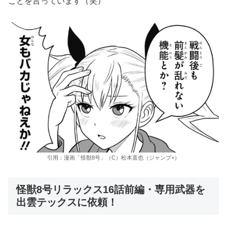
ことを言っています（笑）
引用：漫画「怪獣8号」（C）松本直也（ジャンプ+）
怪獣8号リラックス16話前編・専用武器を
出雲テックスに依頼！