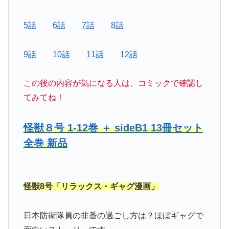
5話
6話
7話
8話
9話
10話
11話
12話
この後の内容が気になる人は、コミックで確認し
てみてね！
怪獣８号 1-12巻 ＋ sideB1 13冊セット
全巻 新品
怪獣8号「リラックス・ギャグ漫画」
日本防衛隊員の非番の過ごし方は？ほぼギャグで