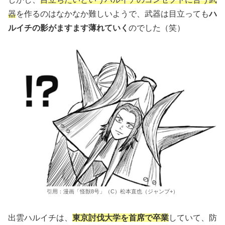
器
を作るのはなかなか難しいようで、武器は目立っても
ハ
ルイチの影がますます薄れていく
のでした（笑）
引用：漫画「怪獣8号」（C）松本直也（ジャンプ+）
出雲ハルイチは、
東京討伐大学を首席で卒業
していて、防