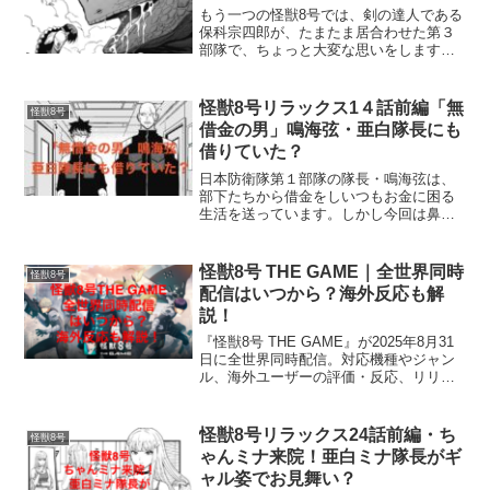
もう一つの怪獣8号では、剣の達人である
保科宗四郎が、たまたま居合わせた第３
部隊で、ちょっと大変な思いをします。
亜白隊長にその腕を見込まれて、宗四郎
は怪獣の討伐に同行しますが、今は銃器
の時代で、刀を振り回して倒せる相手は
怪獣8号リラックス1４話前編「無
怪獣8号
ないことは重々承知で、...
借金の男」鳴海弦・亜白隊長にも
借りていた？
日本防衛隊第１部隊の隊長・鳴海弦は、
部下たちから借金をしいつもお金に困る
生活を送っています。しかし今回は鼻歌
まじりにスッキリした顔でいたので、長
谷川副隊長に不思議がられています。本
当に借金は完済できたのでしょうか？鳴
怪獣8号 THE GAME｜全世界同時
怪獣8号
海隊長の様子を見てみまし...
配信はいつから？海外反応も解
説！
『怪獣8号 THE GAME』が2025年8月31
日に全世界同時配信。対応機種やジャン
ル、海外ユーザーの評価・反応、リリー
ス後の評判やイベント情報まで徹底解
説！
怪獣8号リラックス24話前編・ち
怪獣8号
ゃんミナ来院！亜白ミナ隊長がギ
ャル姿でお見舞い？