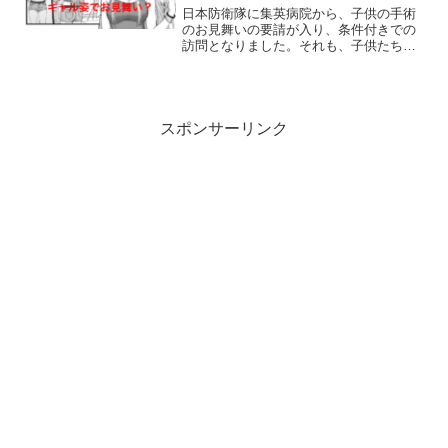
日本防衛隊に集英病院から、子供の手術
のお見舞いの要請が入り、条件付きでの
訪問となりました。それも、子供たちに
人気がある亜白ミナ隊長ご指名です。亜
白隊長にはギャルの格好で来院してほし
いと・・・コスプレ衣装（ギャル道具一
式）も送られてきて、逃げ...
スポンサーリンク