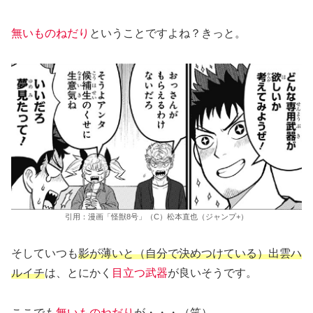
無いものねだり
ということですよね？きっと。
引用：漫画「怪獣8号」（C）松本直也（ジャンプ+）
そしていつも
影が薄いと（自分で決めつけている）出雲ハ
ルイチ
は、とにかく
目立つ武器
が良いそうです。
ここでも
無いものねだり
が・・・（笑）