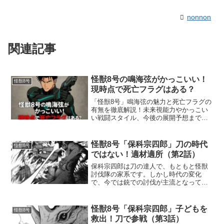
nonnon
関連記事
怪獣8号の鳴海弦がかっこいい！
怪獣8号
現時点で死亡フラグはある？
「怪獣8号」鳴海弦の魅力と死亡フラグの
有無を徹底解説！未来視能力やかっこい
い戦闘スタイル、今後の展開予想まで網
羅しています。
怪獣8号「保科宗四郎」刀の時代
怪獣8号
ではない！適材適所（第2話）
保科宗四郎は刀の達人で、もともと怪獣
討伐隊の家系です。しかし時代の変化
で、今では銃での討伐が主流となってい
て、実践向きではないとされ、それをわ
かっていながら宗四郎は、自分の剣で怪
獣たちに挑もうとしています。第３部隊
怪獣8号「保科宗四郎」子どもを
怪獣8号
への訪問から、亜白隊長に一...
救出！刀で参戦（第3話）