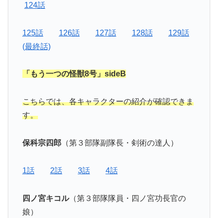
124話
125話
126話
127話
128話
129話
(最終話)
「もう一つの怪獣8号」sideB
こちらでは、各キャラクターの紹介が確認できま
す。
保科宗四郎
（第３部隊副隊長・剣術の達人）
1話
2話
3話
4話
四ノ宮キコル
（第３部隊隊員・四ノ宮功長官の
娘）