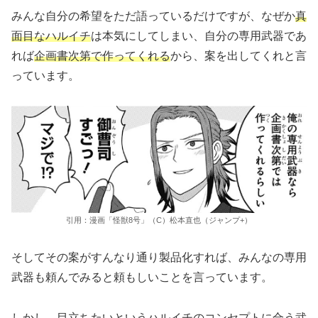
みんな自分の希望をただ語っているだけですが、なぜか
真
面目なハルイチ
は本気にしてしまい、自分の専用武器であ
れば
企画書次第で作ってくれる
から、案を出してくれと言
っています。
引用：漫画「怪獣8号」（C）松本直也（ジャンプ+）
そしてその案がすんなり通り製品化すれば、みんなの専用
武器も頼んでみると頼もしいことを言っています。
しかし、
目立ちたいというハルイチのコンセプトに合う武