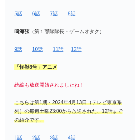
5話
6話
7話
8話
鳴海弦
（第１部隊隊長・ゲームオタク）
9話
10話
11話
12話
「怪獣8号」アニメ
続編も放送開始されましたね！
こちらは第1期・2024年4月13日（テレビ東京系
列）の毎週土曜23:00から放送された、12話まで
の紹介です。
1話
2話
3話
4話