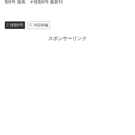
獣8号 漫画 ＃怪獣8号 最新刊
怪獣8号
16話前編
スポンサーリンク