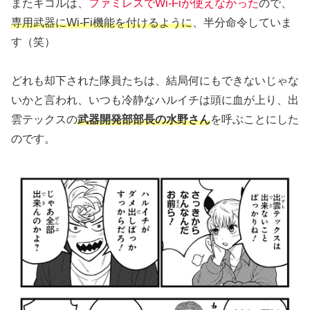
またキコルは、
ファミレスでWi-Fiが使えなかった
ので、
専用武器にWi-Fi機能を付けるように
、半分命令していま
す（笑）
どれも却下された隊員たちは、結局何にもできないじゃな
いかと言われ、いつも冷静なハルイチは頭に血が上り、出
雲テックスの
武器開発部部長の水野さん
を呼ぶことにした
のです。