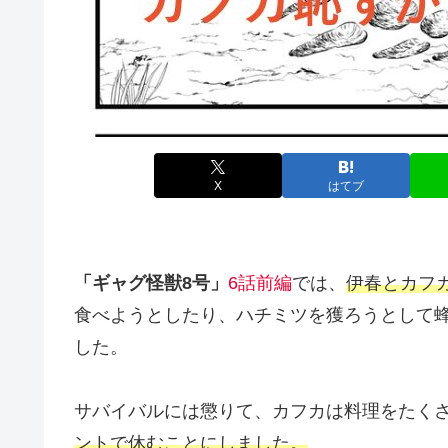
X
はてブ
「ギャグ怪獣8号」
6話前編
では、
伊春とカフ
食べようとしたり、ハチミツを獲ろうとして
した。
サバイバルには懲りて、カフカは料理をたく
ントで休むことにしました。