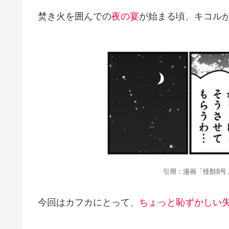
焚き火を囲んでの
夜の宴
が始まる頃、キコル
引用：漫画「怪獣8号
今回はカフカにとって、
ちょっと恥ずかしい