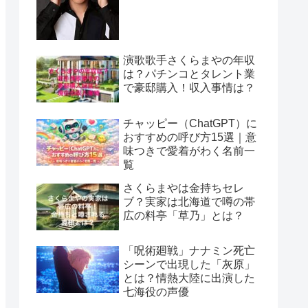
演歌歌手さくらまやの年収
は？パチンコとタレント業
で豪邸購入！収入事情は？
チャッピー（ChatGPT）に
おすすめの呼び方15選｜意
味つきで愛着がわく名前一
覧
さくらまやは金持ちセレ
ブ？実家は北海道で噂の帯
広の料亭「草乃」とは？
「呪術廻戦」ナナミン死亡
シーンで出現した「灰原」
とは？情熱大陸に出演した
七海役の声優