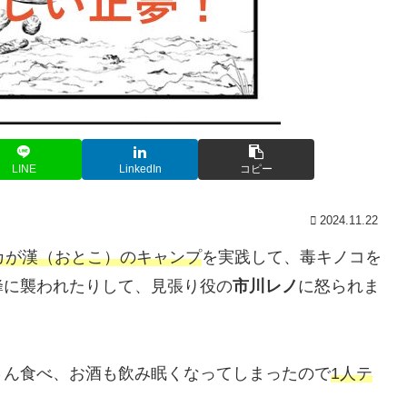
LINE
LinkedIn
コピー
2024.11.22
カが漢（おとこ）のキャンプ
を実践して、毒キノコを
蜂に襲われたりして、見張り役の
市川レノ
に怒られま
さん食べ、お酒も飲み眠くなってしまったので
1人テ