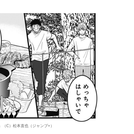
」（C）松本直也（ジャンプ+）