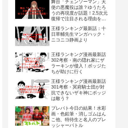
舞台「チェンソーマン」天
使の悪魔役は誰？ゆうたろ
うの再現度が話題！2.5次元
復帰で注目される理由を解
説
王様ランキング最新話：十
日草輔先生マンガハック・
ニコニコ静画より
王様ランキング漫画最新話
302考察・南の隠れ家にザ
ラーキンが侵入！ボッジた
ちが助けに行く
王様ランキング漫画最新話
301考察・冥府騎士団が対
抗できないザキ神にボッジ
は敵う？
プレバト今日の結果！水彩
画・色鉛筆・消しゴムはん
こ他、特待生と名人のプレ
ッシャーバトル