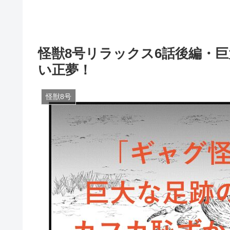
怪獣8号リラックス6話後編・
い正夢！
怪獣8号