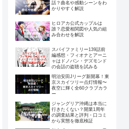
話？曲名や感動シーンをわ
かりやすく解説
ヒロアカ公式カップルは
誰？恋愛相関図や人気の組
み合わせを解説
スパイファミリー139話前
編感想・フィオナとアーニ
ャはドノバン・デズモンド
の会話の盗聴を試みる
明治安田Jリーグ新開幕！東
京スカイツリー点灯情報〜
夜空に輝く全60クラブカラ
ー
ジャングリア沖縄は本当に
行きたくない？開業1周年
の調査結果と評判・口コミ
から実態を徹底検証