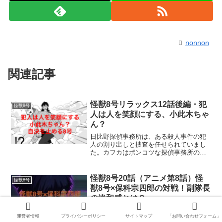
nonnon
関連記事
怪獣8号リラックス12話後編・犯
怪獣8号
人は人を笑顔にする、小此木ちゃ
ん？
日比野探偵事務所は、ある殺人事件の犯
人の割り出しと捜査を任せられていまし
た。カフカはポンコツな探偵事務所の所
長で、事件を解決するのは優秀な助手の
市川レノのようです。事件の被害者はみ
んな、満面の笑みを浮かべていて、背中
怪獣8号20話（アニメ第8話）怪
怪獣8号
から槍が刺されているとい...
獣8号×保科宗四郎の対戦！副隊長
の違和感とは？
怪獣8号である日比野カフカは、第3部隊
運営者情報
プライバシーポリシー
サイトマップ
「お問い合わせフォーム」
の副隊長である保科宗四郎と、こんなに