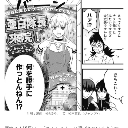
引用：漫画「怪獣8号」（C）松本直也（ジャンプ+）