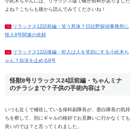
小此木ちゃんには、リラックス版で確か前科がありました
よね？こちらも後から読んでみてくださいね！
リラックス12話前編・笑う死体？日比野探偵事務所に
⇒
怪人8号関連の依頼
リラックス12話後編・犯人は人を笑顔にする小此木ち
⇒
ゃん？自決を止める8号
怪獣8号リラックス24話前編・ちゃんミナ
のチラシまで？子供の手術内容は？
いつも近くで補佐している保科副隊長が、亜白隊長の気持
ちを察して、別にギャルの格好でお見舞いに行かなくても
良いのでは？と言ってくれました。