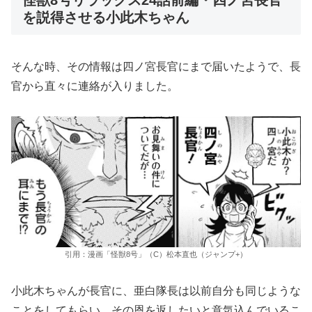
を説得させる小此木ちゃん
そんな時、その情報は四ノ宮長官にまで届いたようで、長
官から直々に連絡が入りました。
引用：漫画「怪獣8号」（C）松本直也（ジャンプ+）
小此木ちゃんが長官に、亜白隊長は以前自分も同じような
ことをしてもらい、その恩を返したいと意気込んでいるこ