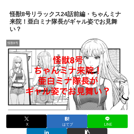
怪獣8号リラックス24話前編・ちゃんミナ
来院！亜白ミナ隊長がギャル姿でお見舞
い？
怪獣8号
X
はてブ
LINE