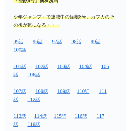
「怪獣8号」新着漫画
少年ジャンプ＋で連載中の怪獣8号、カフカのそ
の後が気になる・・・
95話
96話
97話
98話
99話
100話
101話
102話
103話
104話
105
話
106話
107話
108話
109話
110話
111
話
112話
113話
114話
115話
116話
117
話
118話