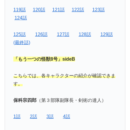
119話
120話
121話
122話
123話
124話
125話
126話
127話
128話
129話
(最終話)
「もう一つの怪獣8号」sideB
こちらでは、各キャラクターの紹介が確認できま
す。
保科宗四郎
（第３部隊副隊長・剣術の達人）
1話
2話
3話
4話