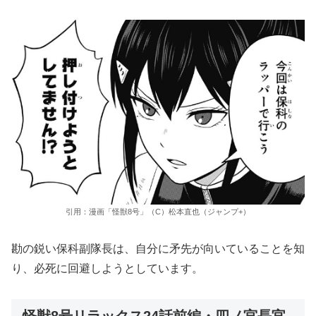
引用：漫画「怪獣8号」（C）松本直也（ジャンプ+）
勘の鋭い保科副隊長は、自分に矛先が向いていることを知
り、必死に回避しようとしています。
怪獣8号リラックス24話前編・四ノ宮長官