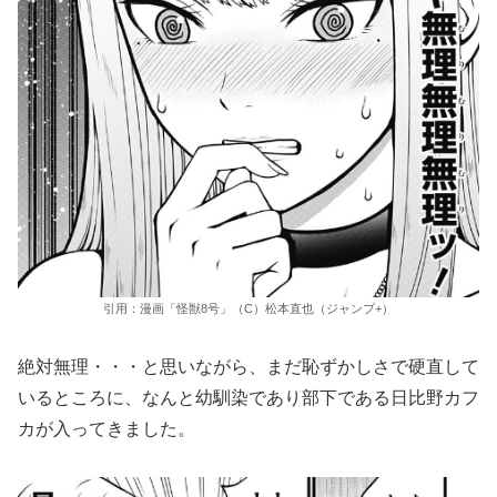
引用：漫画「怪獣8号」（C）松本直也（ジャンプ+）
絶対無理・・・と思いながら、まだ恥ずかしさで硬直して
いるところに、なんと幼馴染であり部下である日比野カフ
カが入ってきました。