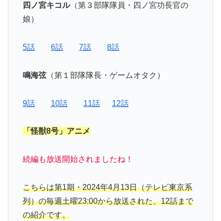
四ノ宮キコル
（第３部隊隊員・四ノ宮功長官の
娘）
5話
6話
7話
8話
鳴海弦
（第１部隊隊長・ゲームオタク）
9話
10話
11話
12話
「怪獣8号」アニメ
続編も放送開始されましたね！
こちらは第1期・2024年4月13日（テレビ東京系
列）の毎週土曜23:00から放送された、12話まで
の紹介です。