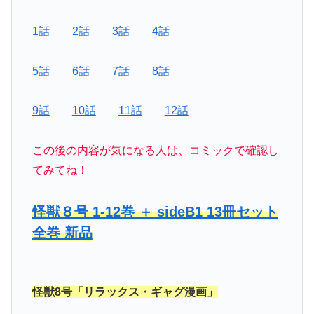
1話
2話
3話
4話
5話
6話
7話
8話
9話
10話
11話
12話
この後の内容が気になる人は、コミックで確認し
てみてね！
怪獣８号 1-12巻 ＋ sideB1 13冊セット
全巻 新品
怪獣8号「リラックス・ギャグ漫画」