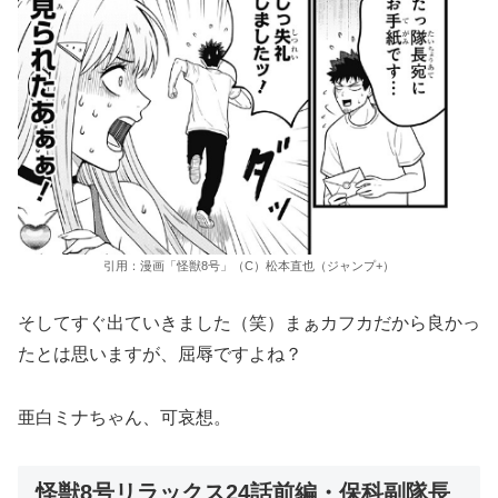
引用：漫画「怪獣8号」（C）松本直也（ジャンプ+）
そしてすぐ出ていきました（笑）まぁカフカだから良かっ
たとは思いますが、屈辱ですよね？
亜白ミナちゃん、可哀想。
怪獣8号リラックス24話前編・保科副隊長