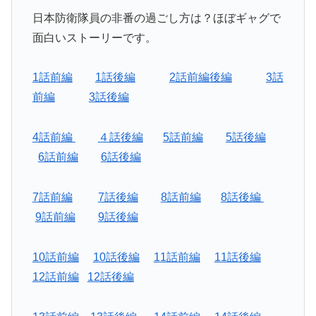
日本防衛隊員の非番の過ごし方は？ほぼギャグで
面白いストーリーです。
1話前編
1話後編
2話前編後編
3話
前編
3話後編
4話前編
４話後編
5話前編
5話後編
6話前編
6話後編
7話前編
7話後編
8話前編
8話後編
9話前編
9話後編
10話前編
10話後編
11話前編
11話後編
12話前編
12話後編