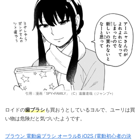
引用：漫画「SPY×FAMILY」（C）遠藤達哉（ジャンプ+）
ロイドの
歯ブラシ
も買おうとしているヨルで、ユーリは買
い物は危険だと気づいたようです。
ブラウン 電動歯ブラシ オーラルB iO2S (電動初心者の決