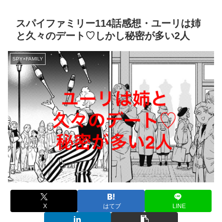
スパイファミリー114話感想・ユーリは姉
と久々のデート♡しかし秘密が多い2人
SPY×FAMILY
X
はてブ
LINE