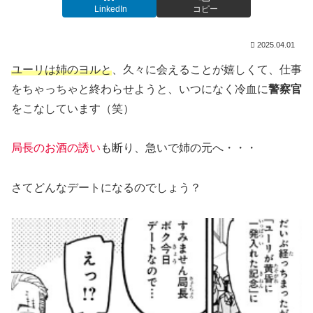
LinkedIn
コピー
2025.04.01
ユーリは姉のヨルと
、久々に会えることが嬉しくて、仕事
をちゃっちゃと終わらせようと、いつになく冷血に
警察官
をこなしています（笑）
局長のお酒の誘い
も断り、急いで姉の元へ・・・
さてどんなデートになるのでしょう？