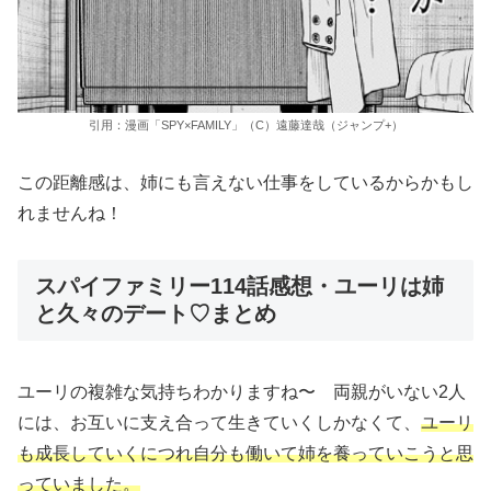
引用：漫画「SPY×FAMILY」（C）遠藤達哉（ジャンプ+）
この距離感は、姉にも言えない仕事をしているからかもし
れませんね！
スパイファミリー114話感想・ユーリは姉
と久々のデート♡まとめ
ユーリの複雑な気持ちわかりますね〜 両親がいない2人
には、お互いに支え合って生きていくしかなくて、
ユーリ
も成長していく
に
つれ
自分も働いて姉を養っていこうと思
っていました。