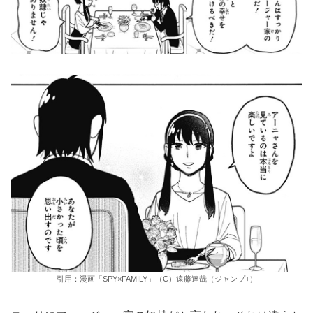
引用：漫画「SPY×FAMILY」（C）遠藤達哉（ジャンプ+）