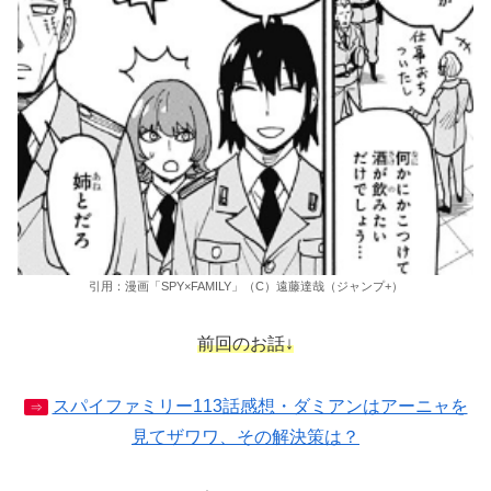
引用：漫画「SPY×FAMILY」（C）遠藤達哉（ジャンプ+）
前回のお話↓
スパイファミリー113話感想・ダミアンはアーニャを
⇒
見てザワワ、その解決策は？