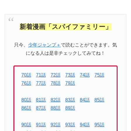
新着漫画「スパイファミリー」
只今、
少年ジャンプ＋
で読むことができます。気
になる人は是非チェックしてみてね！
70話
71話
72話
73話
74話
75話
76話
77話
78話
79話
80話
81話
82話
83話
84話
85話
86話
87話
88話
89話
90話
91話
92話
93話
94話
95話