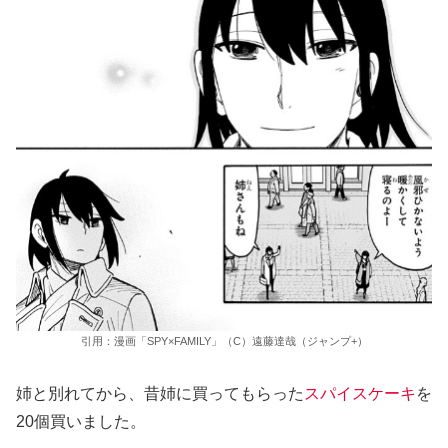
引用：漫画「SPY×FAMILY」（C）遠藤達哉（ジャンプ+）
姉と別れてから、昔姉に買ってもらった
スパイスケーキ
を
20個買いました。