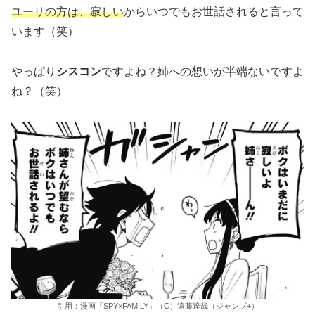
ユーリの方は、寂しい
からいつでもお世話されると言って
います（笑）
やっぱり
シスコン
ですよね？姉への想いが半端ないですよ
ね？（笑）
引用：漫画「SPY×FAMILY」（C）遠藤達哉（ジャンプ+）