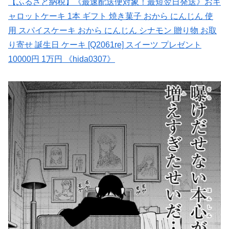
【ふるさと納税】《最速配送便対象！最短翌日発送》おキ
ャロットケーキ 1本 ギフト 焼き菓子 おから にんじん 使
用 スパイスケーキ おから にんじん シナモン 贈り物 お取
り寄せ 誕生日 ケーキ [Q2061re] スイーツ プレゼント
10000円 1万円 《hida0307》