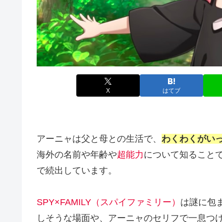
X
はてブ
アーニャは父と母との生活で、
わくわくがい
海外の名前や年齢や
超能力
について知ること
で続出しています。
SPY×FAMILY（スパイファミリー）
は謎に包
しそうな場面や、アーニャのセリフで一息つ