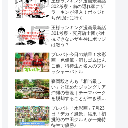
王様ランキング漫画最新話
302考察・南の隠れ家にザ
ラーキンが侵入！ボッジた
ちが助けに行く
王様ランキング漫画最新話
301考察・冥府騎士団が対
抗できないザキ神にボッジ
は敵う？
プレバト今日の結果！水彩
画・色鉛筆・消しゴムはん
こ他、特待生と名人のプレ
ッシャーバトル
森岡毅さんも「相当厳し
い」と認めたジャングリア
沖縄の苦境｜テーマパーク
を脱却することが生き残る
唯一の道なのか？
プレバト「水彩画」7月23
日「デカイ風景」結果！初
挑戦の中田クルミが一発特
待生で優勝♪