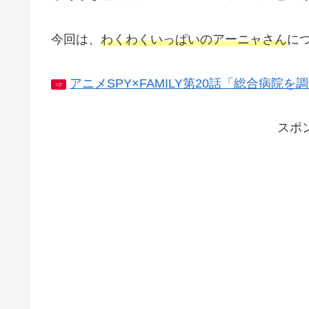
今回は、
わくわくいっぱいのアーニャさん
に
アニメSPY×FAMILY第20話「総合病
⇒
スポ