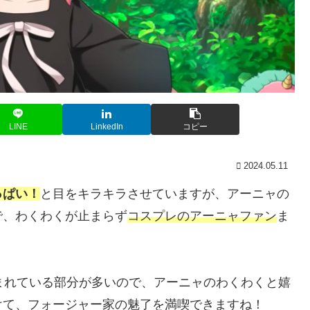
LINE
LinkedIn
コピー
2024.05.11
っぱい！
と目をキラキラさせていますが、アーニャの
で、わくわくが止まらず
コスプレのアーニャファン
ま
まれている部分が多いので、アーニャのわくわくと嬉
けて、フォージャー家の魅了を満喫できますね！