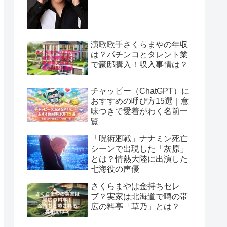
演歌歌手さくらまやの年収
は？パチンコとタレント業
で豪邸購入！収入事情は？
チャッピー（ChatGPT）に
おすすめの呼び方15選｜意
味つきで愛着がわく名前一
覧
「呪術廻戦」ナナミン死亡
シーンで出現した「灰原」
とは？情熱大陸に出演した
七海役の声優
さくらまやは金持ちセレ
ブ？実家は北海道で噂の帯
広の料亭「草乃」とは？