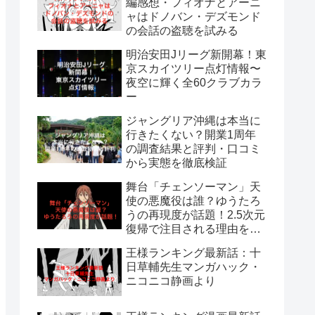
編感想・フィオナとアーニ
ャはドノバン・デズモンド
の会話の盗聴を試みる
明治安田Jリーグ新開幕！東
京スカイツリー点灯情報〜
夜空に輝く全60クラブカラ
ー
ジャングリア沖縄は本当に
行きたくない？開業1周年
の調査結果と評判・口コミ
から実態を徹底検証
舞台「チェンソーマン」天
使の悪魔役は誰？ゆうたろ
うの再現度が話題！2.5次元
復帰で注目される理由を解
説
王様ランキング最新話：十
日草輔先生マンガハック・
ニコニコ静画より