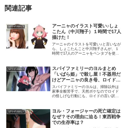
関連記事
アーニャのイラスト可愛い♪しょ
SPY×FAMILY
こたん（中川翔子）１時間で17人
描けた！
アーニャのイラストを可愛い♪と言いなが
ら、しょこたんこと中川翔子さんが、１
時間で17人のアーニャをペンタブを使っ
て、スラスラと簡単に描き上げていまし
た。アーニャはSPY×FAMILYのキャラク
ターで、エスパーであるアーニャがかわ
スパイファミリーのヨルまとめ
SPY×FAMILY
いいから好き...
「いばら姫」で殺し屋！不器用だ
けどアーニャの良き母、ロイドの
良き妻
スパイファミリーのヨルは、掃除以外は
家事全般苦手で、天然ボケなのでロイド
の怪しげな行動にも、ロイドの言い訳で
納得し、娘のアーニャは母が強くて守っ
てくれるので安心して毎日を送ることが
できます。そんなヨルは表向きは市役所
ヨル・フォージャーの死亡確定は
SPY×FAMILY
職員で、裏の顔は殺し屋「...
なぜ？その理由に迫る！東西戦争
での生存率は？