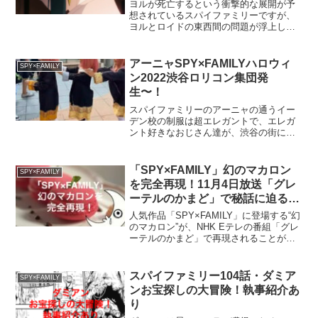
ヨルが死亡するという衝撃的な展開が予
想されているスパイファミリーですが、
ヨルとロイドの東西間の問題が浮上して
か、またはお互いの任務遂行のためなの
かを考察しながら、ヨルの死亡は確定な
のかを紐解いていこうと思います。フォ
アーニャSPY×FAMILYハロウィ
SPY×FAMILY
ージャー家の今後はどうな...
ン2022渋谷ロリコン集団発
生〜！
スパイファミリーのアーニャの通うイー
デン校の制服は超エレガントで、エレガ
ント好きなおじさん達が、渋谷の街に大
量発生しました。アーニャの担任のヘン
ダーソン先生は、エレガント好きで、多
分名門イーデン校の制服もgoodエレガン
「SPY×FAMILY」幻のマカロン
SPY×FAMILY
トで、試着したりして...
を完全再現！11月4日放送「グレ
ーテルのかまど」で秘話に迫る！
楽天商品は？
人気作品「SPY×FAMILY」に登場する“幻
のマカロン”が、NHK Eテレの番組「グレ
ーテルのかまど」で再現されることが話
題です。このエピソードは、2024年11月
4日に放送予定で、遠藤達哉氏の独自の世
界観とストーリーにおける“幻のマカロ...
スパイファミリー104話・ダミア
SPY×FAMILY
ンお宝探しの大冒険！執事紹介あ
り