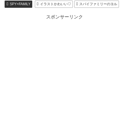
SPY×FAMILY
イラストかわいい♡
スパイファミリーのヨル
スポンサーリンク