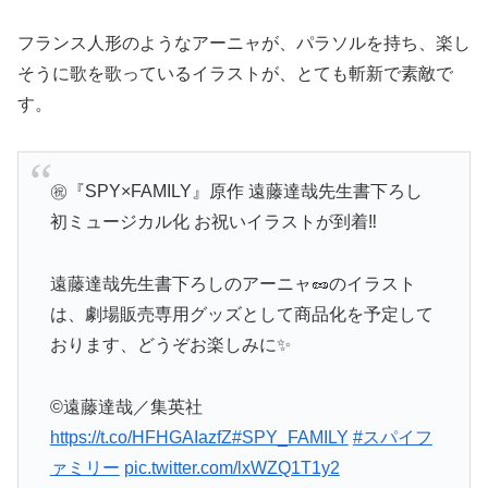
フランス人形のようなアーニャが、パラソルを持ち、楽し
そうに歌を歌っているイラストが、とても斬新で素敵で
す。
㊗️『SPY×FAMILY』原作 遠藤達哉先生書下ろし
初ミュージカル化 お祝いイラストが到着‼️
遠藤達哉先生書下ろしのアーニャ🥜のイラスト
は、劇場販売専用グッズとして商品化を予定して
おります、どうぞお楽しみに✨
©遠藤達哉／集英社
https://t.co/HFHGAIazfZ
#SPY_FAMILY
#スパイフ
ァミリー
pic.twitter.com/lxWZQ1T1y2