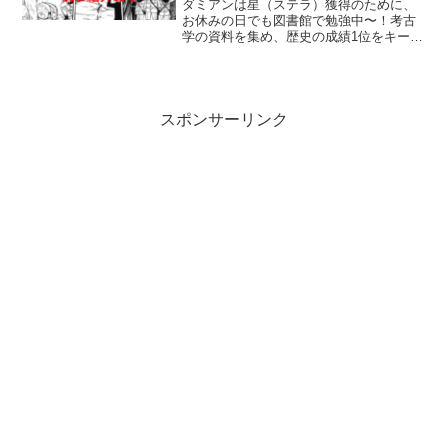
ダミアンは星（ステラ）獲得のために、
お休みの日でも図書館で勉強中〜！考古
学の資料を集め、歴史の成績1位をキープ
するために努力しています。しかしダミ
アンの友人たちは、退屈で仕方ない様子
です（笑）勉強なんてしないで、大冒険
しようとけしかけていま...
スポンサーリンク