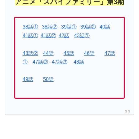
アニメ「スパイファミリー」第3期
38話①
38話②
39話①
39話②
40話
41話①
41話②
42話
43話①
43話②
44話
45話
46話
47話
①
47話②
47話③
48話
49話
50話