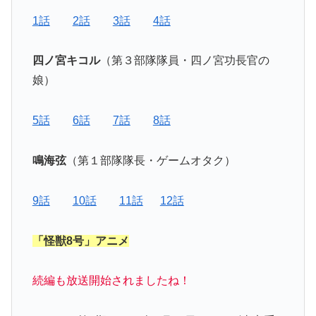
1話
2話
3話
4話
四ノ宮キコル
（第３部隊隊員・四ノ宮功長官の
娘）
5話
6話
7話
8話
鳴海弦
（第１部隊隊長・ゲームオタク）
9話
10話
11話
12話
「怪獣8号」アニメ
続編も放送開始されましたね！