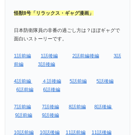
怪獣8号「リラックス・ギャグ漫画」
日本防衛隊員の非番の過ごし方は？ほぼギャグで
面白いストーリーです。
1話前編
1話後編
2話前編後編
3話
前編
3話後編
4話前編
４話後編
5話前編
5話後編
6話前編
6話後編
7話前編
7話後編
8話前編
8話後編
9話前編
9話後編
10話前編
10話後編
11話前編
11話後編