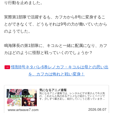
り行動を止めました。
実際第1部隊で活躍するも、カフカから8号に変身するこ
とができなくて、どうもそれは9号の力が働いていたから
のようでした。
鳴海隊長の第1部隊に、キコルと一緒に配属になり、カフ
カはどのように怪獣と戦っていくのでしょうか？
怪獣8号ネタバレ6巻レノカフ・キコルは母との思い出
⇒
を、カフカは怖れと戦い変身！
気になるアニメ速報
気になるアニメ速報では、レンタルビデオ屋さんで今人気
の、これから人気の出るアニメなど紹介していくページで
す。少しずつ書き足し、紹介していこうと思っています。
気になっていたアニメを視聴した感想などがありました
ら、お気軽にコメント欄へメッセージ...
2026.08.07
www.artwave7.com