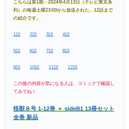
こちらは第1期・2024年4月13日（テレビ東京系
列）の毎週土曜23:00から放送された、12話まで
の紹介です。
1話
2話
3話
4話
5話
6話
7話
8話
9話
10話
11話
12話
この後の内容が気になる人は、コミックで確認し
てみてね！
怪獣８号 1-12巻 ＋ sideB1 13冊セット
全巻 新品