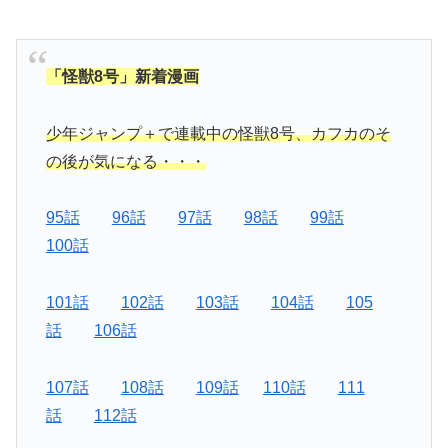
「怪獣8号」新着漫画
少年ジャンプ＋で連載中の怪獣8号、カフカのそ
の後が気になる・・・
95話
96話
97話
98話
99話
100話
101話
102話
103話
104話
105
話
106話
107話
108話
109話
110話
111
話
112話