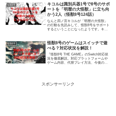
sideBは、本編では描かれなかった防衛隊
キコルは識別兵器1号で8号のサポ
怪獣8号
員達のそれぞれの...
ートを「明暦の大怪獣」に立ち向
かう2人（怪獣8号124話）
なんと四ノ宮キコルが「明暦の大怪獣」
の行動を先読みして、怪獣8号をサポート
するということになったようです。キコ
ルはまだ父親である四ノ宮功が、怪獣9号
の中で生き続けていると思い込んでいる
ようです。しかし父親を葬る時は、自分
怪獣8号のゲームはスイッチで遊
怪獣8号
達が9号の討伐に成功...
べる？対応状況を解説！
『怪獣8号 THE GAME』のSwitch対応状
況を徹底解説。対応プラットフォームや
ゲーム内容、代替プレイ方法、今後の
Switch展開の可能性まで最新情報を詳し
く紹介。
スポンサーリンク