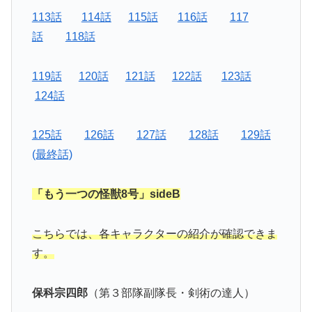
113話
114話
115話
116話
117
話
118話
119話
120話
121話
122話
123話
124話
125話
126話
127話
128話
129話
(最終話)
「もう一つの怪獣8号」sideB
こちらでは、各キャラクターの紹介が確認できま
す。
保科宗四郎
（第３部隊副隊長・剣術の達人）