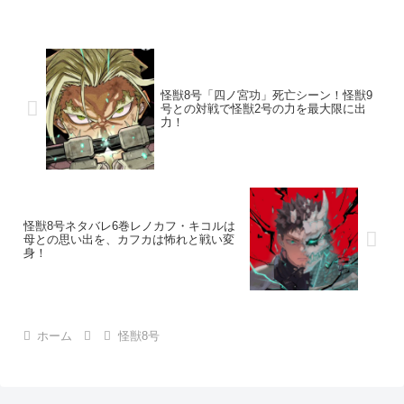
怪獣8号「四ノ宮功」死亡シーン！怪獣9
号との対戦で怪獣2号の力を最大限に出
力！
怪獣8号ネタバレ6巻レノカフ・キコルは
母との思い出を、カフカは怖れと戦い変
身！
ホーム
怪獣8号