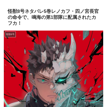
怪獣8号ネタバレ5巻レノカフ・四ノ宮長官
の命令で、鳴海の第1部隊に配属されたカ
フカ！
怪獣8号