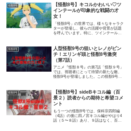
は、順番に見ていきましょう。前回のお
【怪獣8号】キコルかわいい♡ツ
怪獣8号
話のカフカの夢は壮絶...
インテールが印象的な戦闘の才
女！
「怪獣8号」の世界では、様々なキャラク
ターが登場し、彼らの活躍や背景が話題
を呼んでいます。特に、ツインテールが
印象的な四ノ宮キコルは、とってもかわ
いくて、見た目と戦闘スキルで注目を集
めています。この記事では、キコルのキ
人型怪獣9号の狙いとレノがピン
怪獣8号
ャラクター分析と彼女の...
チ！エリンギ頭と怪獣8号激突
（第7話）
アニメ『怪獣８号』の第7話「怪獣９号」
では、視聴者にとって待望の新たな敵、
怪獣9号が登場しました。この怪獣9号
は、人型でありながら圧倒的な戦闘力を
誇り、そのエリンギ頭と呼ばれる特徴的
な頭部形状が目を引きます。彼の出現は
【怪獣8号】sideBキコル編（百
怪獣8号
物語にどのような影響を...
景２）読者からの期待と希望コメ
ント
もう一つの怪獣8号では、保科宗四郎編
（4話）の後に四ノ宮キコル編がやはり4
話（５〜８話）あり、９話はなく、百景
２ということで、肥田野健太郎さんによ
るキコルのイラスト集でした。こちらの