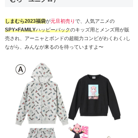
しまむら2023福袋
が
元旦初売り
で、人気アニメの
SPY×FAMILY
ハッピーバック
のキッズ用とメンズ用が販
売され、アーニャとボンドの超能力コンビがわくわく♪し
ながら、みんなが来るのを待っていますよ〜