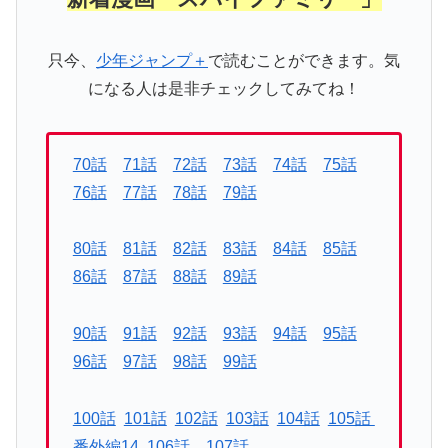
只今、
少年ジャンプ＋
で読むことができます。気
になる人は是非チェックしてみてね！
70話
71話
72話
73話
74話
75話
76話
77話
78話
79話
80話
81話
82話
83話
84話
85話
86話
87話
88話
89話
90話
91話
92話
93話
94話
95話
96話
97話
98話
99話
100話
101話
102話
103話
104話
105話
番外編14
106話
107話