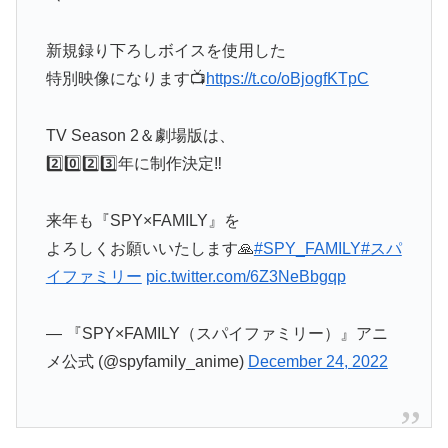
新規録り下ろしボイスを使用した
特別映像になります📺
https://t.co/oBjogfKTpC
TV Season 2＆劇場版は、
2️⃣0️⃣2️⃣3️⃣年に制作決定‼️
来年も『SPY×FAMILY』を
よろしくお願いいたします🙏
#SPY_FAMILY
#スパ
イファミリー
pic.twitter.com/6Z3NeBbgqp
— 『SPY×FAMILY（スパイファミリー）』アニ
メ公式 (@spyfamily_anime)
December 24, 2022