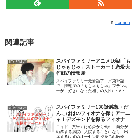
nonnon
関連記事
スパイファミリーアニメ16話「も
SPY×FAMILY
じゃもじゃ」ストーカー！恋愛大
作戦の情報屋
スパイファミリー最新話アニメ第16話
で、情報屋の「もじゃもじゃ」フランキ
ーが、好きになった相手の女性につい
て、仕事仲間のロイドに説明します。本
当に彼女のことが気に入ってしまったよ
うで、フランキーは必死でロイドにお願
スパイファミリー138話感想・だ
SPY×FAMILY
いします。スパイファミリー...
んこははのフィオナを探すアーニ
ャ！デズモンドを探るフィオナ
ロイド（黄昏）は心労から倒れ、自分が
勤務する病院に入院することになり、出
席するはずのオーセン教授を含む医療関