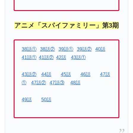
アニメ「スパイファミリー」第3期
38話①
38話②
39話①
39話②
40話
41話①
41話②
42話
43話①
43話②
44話
45話
46話
47話
①
47話②
47話③
48話
49話
50話