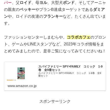
バー
、父
ロイド
、母
ヨル
、大型犬
ボンド
、そしてアーニャ
の親友の
ベッキー
やプランB達成ターゲットである
ダミア
ン
や、ロイドの友達の
フランキー
など、たくさん出ていま
す。
ファッションセンターしまむらや、
コラボカフェ
のプロン
ト、ゲームやLINEスタンプなど、2023年コラボ情報をま
とめてみましたので、是非ご覧になってみてくださいね！
スパイファミリー SPY×FAMILY コミック 1-9
巻 全9冊セット
スパイファミリー SPY×FAMILY コミック 1-9巻 全9
冊セット
www.amazon.co.jp
スポンサーリンク