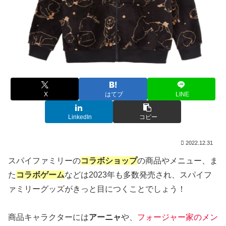
X
はてブ
LINE
LinkedIn
コピー
2022.12.31
スパイファミリーの
コラボショップ
の商品やメニュー、ま
た
コラボゲーム
などは2023年も多数発売され、スパイフ
ァミリーグッズがきっと目につくことでしょう！
商品キャラクターには
アーニャ
や、
フォージャー家のメン