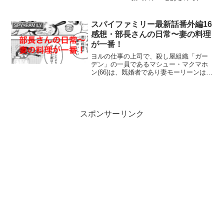
ーニャの衝撃的なセリフや、ロイドやヨ
ルの胸の内など確認してみてくださいね♪
アーニャは人の心が読める超能力者なの
スパイファミリー最新話番外編16
SPY×FAMILY
で、父ロイド...
感想・部長さんの日常〜妻の料理
が一番！
ヨルの仕事の上司で、殺し屋組織「ガー
デン」の一員であるマシュー・マクマホ
ン(66)は、既婚者であり妻モーリーンは、
マシュー（部長）の裏の顔を知らないで
生活しています。以前、豪華客船に乗っ
て大勢の殺し屋たちと命懸けで戦ったこ
とがあり、その裏側...
スポンサーリンク