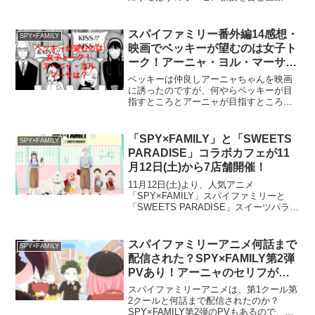
係者のシンポジュームを欠席することに
なりました。そのため東西平和のきっか
けとなる会議の調査を、部下であり後輩
スパイファミリー番外編14感想・
SPY×FAMILY
であるフィーナ（夜帷）に...
映画でベッキーが望むのは女子ト
ーク！アーニャ・ヨル・マーサ
は？
ベッキーは仲良しアーニャちゃんを映画
に誘ったのですが、何やらベッキーが目
指すところとアーニャが目指すところが
違うようです。護衛？の、ヨルとマーサ
も今回は映画に同行しています。今回観
に行く映画は、恋愛ラブコメのような大
「SPY×FAMILY」と「SWEETS
SPY×FAMILY
人の恋愛を描いたものです...
PARADISE」コラボカフェが11
月12日(土)から7店舗開催！
11月12日(土)より、人気アニメ
「SPY×FAMILY」スパイファミリーと
「SWEETS PARADISE」スイーツパラダ
イスが、全国7店舗でコラボ開催され、コ
ラボメニューとノベルティーグッズで店
内が華やぎます。SWEETS PARADI...
スパイファミリーアニメ何話まで
SPY×FAMILY
配信された？SPY×FAMILY第2弾
PVあり！アーニャのセリフが衝
撃的♪
スパイファミリーアニメは、第1クール第
2クールと何話まで配信されたのか？
SPY×FAMILY第2弾のPVもあるので、ア