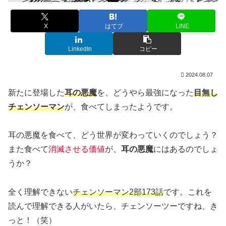
X
はてブ
LINE
LinkedIn
コピー
2024.08.07
新たに登場した
耳の悪魔
を、どうやら最強になった
目無し
チェンソーマン
が、食べてしまったようです。
耳の悪魔を食べて、どう世界が変わっていくのでしょう？
また食べて
消滅させる価値
が、
耳の悪魔
にはあるのでしょ
うか？
全く理解できない
チェンソーマン2部173話
です。これを
読んで理解できる人がいたら、チェンソーツーですね、き
っと！（笑）