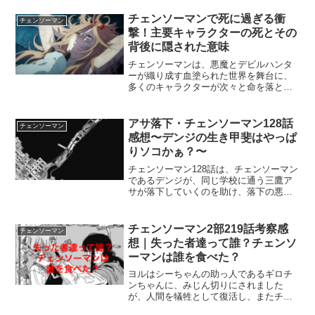
次の希望は、自分でも驚くべき答えだっ
たのです。それは・・・⇒チェンソーマ
チェンソーマンで死に過ぎる衝
チェンソーマン
ン2部149話「悪魔の選...
撃！主要キャラクターの死とその
背後に隠された意味
チェンソーマンは、悪魔とデビルハンタ
ーが織り成す血塗られた世界を舞台に、
多くのキャラクターが次々と命を落とし
ていきます。あまりにも主要キャラクタ
ーたちが次から次に死亡していくことが
衝撃的で、読者も「ちょっと死に過ぎる
アサ落下・チェンソーマン128話
チェンソーマン
んじゃないの？」という気...
感想〜デンジの生き甲斐はやっぱ
りソコかぁ？〜
チェンソーマン128話は、チェンソーマン
であるデンジが、同じ学校に通う三鷹ア
サが落下していくのを助け、落下の悪魔
がメインディッシュの食材にアサを使お
うとしているのを阻止しようとしていま
す。しかし落下を助けながら、デンジは
チェンソーマン2部219話考察感
チェンソーマン
下品なことをアサに言...
想｜失った者達って誰？チェンソ
ーマンは誰を食べた？
ヨルはシーちゃんの助っ人であるギロチ
ンちゃんに、みじん切りにされました
が、人間を犠牲として復活し、またチェ
ンソーマンを攻撃しています。アサはデ