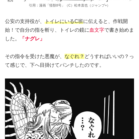
引用：漫画「怪獣8号」（C）松本直也（ジャンプ+）
公安の支持役が、
トイレにいるC班
に伝えると、作戦開
始！で自分の指を斬り、トイレの鏡に
血文字
で書き始めま
した。
「ナグレ」
その指令を受けた悪魔が、
なぐれ？
どうすればいいの？っ
て感じで、下へ目掛けてパンチしたのです。