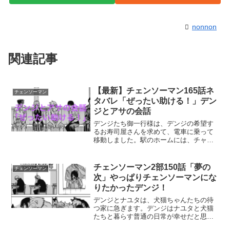
nonnon
関連記事
【最新】チェンソーマン165話ネ
チェンソーマン
タバレ「ぜったい助ける！」デン
ジとアサの会話
デンジたち御一行様は、デンジの希望す
るお寿司屋さんを求めて、電車に乗って
移動しました。駅のホームには、チャン
ソーマン協会の信者の死体が・・・先を
急ぐ人たちは、それが当たり前の光景の
ように平然としています。デンジの微妙
チェンソーマン2部150話「夢の
チェンソーマン
な心の内が、この回で少し...
次」やっぱりチェンソーマンにな
りたかったデンジ！
デンジとナユタは、犬猫ちゃんたちの待
つ家に急ぎます。デンジはナユタと犬猫
たちと暮らす普通の日常が幸せだと思っ
ていました。しかしその夢が叶った後の