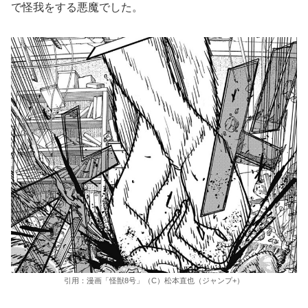
で怪我をする悪魔でした。
引用：漫画「怪獣8号」（C）松本直也（ジャンプ+）