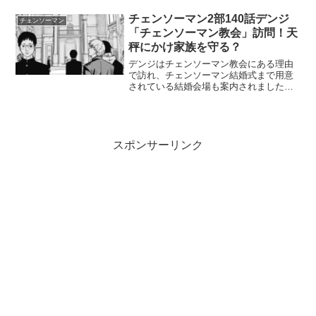
ンジに自分を食べて、ヨルの行動を止め
るように伝えましたが、勢いを増した戦
チェンソーマン2部140話デンジ
チェンソーマン
争の悪魔ヨルを誰も止めるこ...
「チェンソーマン教会」訪問！天
秤にかけ家族を守る？
デンジはチェンソーマン教会にある理由
で訪れ、チェンソーマン結婚式まで用意
されている結婚会場も案内されました。
チェンソーマン教会はほぼ学生が主体と
なっていて、本物のチェンソーマンには
現れてほしくない雰囲気です。デンジの
目的は果たすことができた...
スポンサーリンク