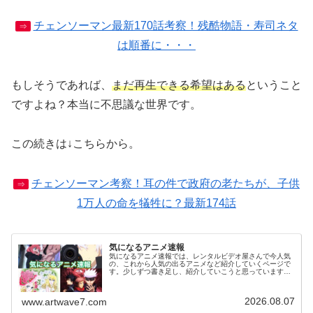
チェンソーマン最新170話考察！残酷物語・寿司ネタ
⇒
は順番に・・・
もしそうであれば、
まだ再生できる希望はある
ということ
ですよね？本当に不思議な世界です。
この続きは↓こちらから。
チェンソーマン考察！耳の件で政府の老たちが、子供
⇒
1万人の命を犠牲に？最新174話
気になるアニメ速報
気になるアニメ速報では、レンタルビデオ屋さんで今人気
の、これから人気の出るアニメなど紹介していくページで
す。少しずつ書き足し、紹介していこうと思っています。
気になっていたアニメを視聴した感想などがありました
ら、お気軽にコメント欄へメッセージ...
2026.08.07
www.artwave7.com