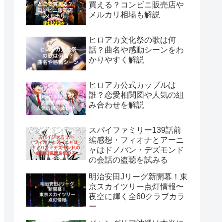
買える？コンビニ販売店や
メルカリ相場も解説
ヒロアカ文化祭の歌は何
話？曲名や感動シーンをわ
かりやすく解説
ヒロアカ公式カップルは
誰？恋愛相関図や人気の組
み合わせを解説
スパイファミリー139話前
編感想・フィオナとアーニ
ャはドノバン・デズモンド
の会話の盗聴を試みる
明治安田Jリーグ新開幕！東
京スカイツリー点灯情報〜
夜空に輝く全60クラブカラ
ー