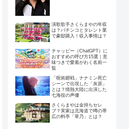
演歌歌手さくらまやの年収
は？パチンコとタレント業
で豪邸購入！収入事情は？
チャッピー（ChatGPT）に
おすすめの呼び方15選｜意
味つきで愛着がわく名前一
覧
「呪術廻戦」ナナミン死亡
シーンで出現した「灰原」
とは？情熱大陸に出演した
七海役の声優
さくらまやは金持ちセレ
ブ？実家は北海道で噂の帯
広の料亭「草乃」とは？