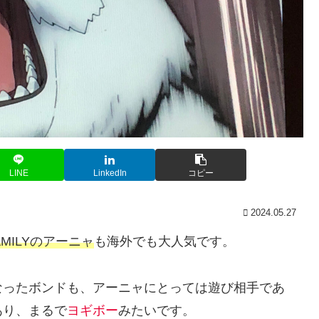
LINE
LinkedIn
コピー
2024.05.27
AMILYのアーニャ
も海外でも大人気です。
なったボンドも、アーニャにとっては遊び相手であ
あり、まるで
ヨギボー
みたいです。