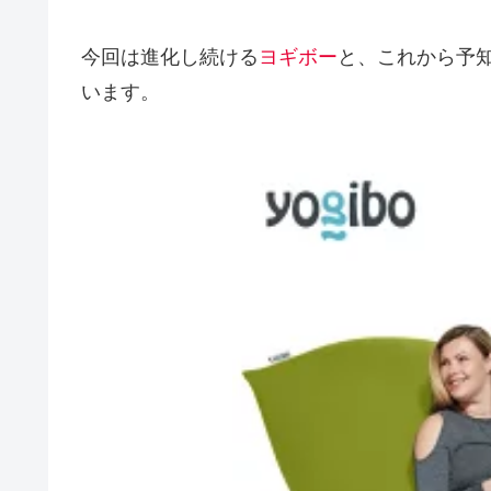
今回は進化し続ける
ヨギボー
と、これから予
います。