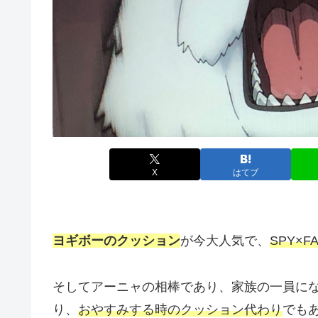
X
はてブ
ヨギボーのクッション
が今大人気で、
SPY×F
そしてアーニャの相棒であり、家族の一員に
り、
おやすみする時のクッション代わり
でも