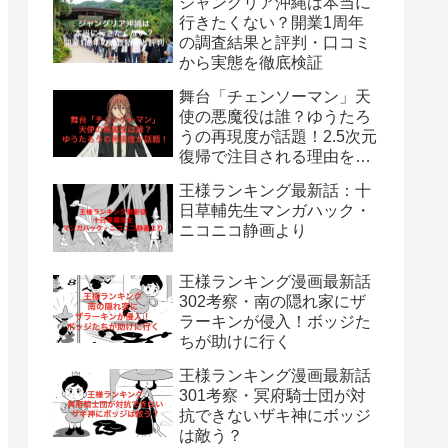
ジャングリア沖縄は本当に
行きたくない？開業1周年
の調査結果と評判・口コミ
から実態を徹底検証
舞台「チェンソーマン」天
使の悪魔役は誰？ゆうたろ
うの再現度が話題！2.5次元
復帰で注目される理由を解
説
王様ランキング最新話：十
日草輔先生マンガハック・
ニコニコ静画より
王様ランキング漫画最新話
302考察・南の隠れ家にザ
ラーキンが侵入！ボッジた
ちが助けに行く
王様ランキング漫画最新話
301考察・冥府騎士団が対
抗できないザキ神にボッジ
は敵う？