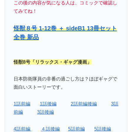
この後の内容が気になる人は、コミックで確認し
てみてね！
怪獣８号 1-12巻 ＋ sideB1 13冊セット
全巻 新品
怪獣8号「リラックス・ギャグ漫画」
日本防衛隊員の非番の過ごし方は？ほぼギャグで
面白いストーリーです。
1話前編
1話後編
2話前編後編
3話
前編
3話後編
4話前編
４話後編
5話前編
5話後編