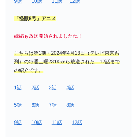
9話
10話
11話
12話
「怪獣8号」アニメ
続編も放送開始されましたね！
こちらは第1期・2024年4月13日（テレビ東京系
列）の毎週土曜23:00から放送された、12話まで
の紹介です。
1話
2話
3話
4話
5話
6話
7話
8話
9話
10話
11話
12話