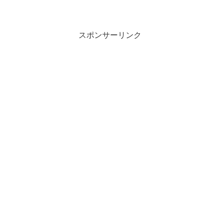
長、今後の鍵を握る伏線も丁寧に描かれ
た見どころ満載の回を感想とともに解
説。
スポンサーリンク