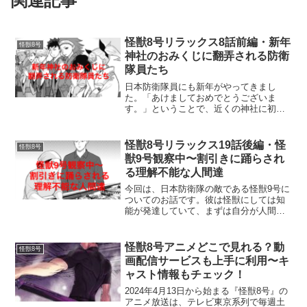
関連記事
怪獣8号リラックス8話前編・新年
怪獣8号
神社のおみくじに翻弄される防衛
隊員たち
日本防衛隊員にも新年がやってきまし
た。「あけましておめでとうございま
す。」ということで、近くの神社に初詣
に来ました。しかしこの集英神社、ちょ
っと変わっている神社のようです。まず
は「おみくじ」で今年の運勢を・・・ど
怪獣8号リラックス19話後編・怪
怪獣8号
んな内容だったのでしょう。引...
獣9号観察中〜割引きに踊らされ
る理解不能な人間達
今回は、日本防衛隊の敵である怪獣9号に
ついてのお話です。彼は怪獣にしては知
能が発達していて、まずは自分が人間の
生活環境に溶け込んで、人間の思考を理
解するところから始めているようです。
しかし怪獣には理解できないような、感
怪獣8号アニメどこで見れる？動
怪獣8号
情や欲を持つ人間の心理...
画配信サービスも上手に利用〜キ
ャスト情報もチェック！
2024年4月13日から始まる『怪獣8号』の
アニメ放送は、テレビ東京系列で毎週土