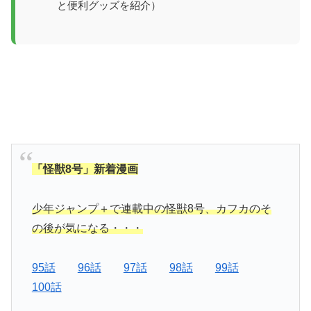
と便利グッズを紹介）
「怪獣8号」新着漫画
少年ジャンプ＋で連載中の怪獣8号、カフカのそ
の後が気になる・・・
95話
96話
97話
98話
99話
100話