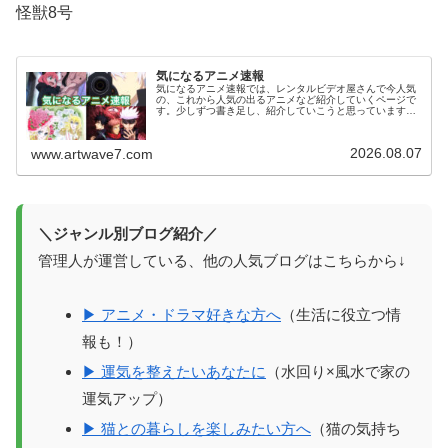
怪獣8号
気になるアニメ速報
気になるアニメ速報では、レンタルビデオ屋さんで今人気
の、これから人気の出るアニメなど紹介していくページで
す。少しずつ書き足し、紹介していこうと思っています。
気になっていたアニメを視聴した感想などがありました
ら、お気軽にコメント欄へメッセージ...
2026.08.07
www.artwave7.com
＼ジャンル別ブログ紹介／
管理人が運営している、他の人気ブログはこちらから↓
▶ アニメ・ドラマ好きな方へ
（生活に役立つ情
報も！）
▶ 運気を整えたいあなたに
（水回り×風水で家の
運気アップ）
▶ 猫との暮らしを楽しみたい方へ
（猫の気持ち