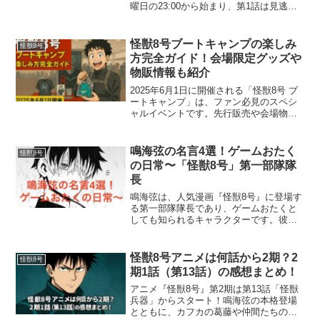
曜日の23:00から始まり、第1話は見逃せ
ないですよね？さらに、地上波放送と同
時にX（旧Twitter）での全世界リアルタイ
ム配信も予定されていて、動画配信サ
怪獣8号ブートキャンプの楽しみ
怪獣8号
ー...
方完全ガイド！会場限定グッズや
物販情報も紹介
2025年6月1日に開催される「怪獣8号 ブ
ートキャンプ」は、ファン必見のスペシ
ャルイベントです。先行販売や会場物
販、注目グッズなど、参加前に知ってお
きたい情報が盛りだくさん。この記事で
は、怪獣8号ブートキャンプの最新情報
鳴海弦の名言4選！ゲームおたく
怪獣8号
と、実際に楽しみに...
の日常〜「怪獣8号」第一部隊隊
長
鳴海弦は、人気漫画『怪獣8号』に登場す
る第一部隊隊長であり、ゲームおたくと
しても知られるキャラクターです。彼の
名言には、多くのファンが共感し、心を
打たれるものがあります。本記事では、
鳴海弦の名言を4つ厳選して紹介します。
怪獣8号アニメは何話から2期？2
怪獣8号
ゲームおたくの一面や...
期1話（第13話）の感想まとめ！
アニメ『怪獣8号』第2期は第13話「怪獣
兵器」からスタート！鳴海弦の本格登場
とともに、カフカの葛藤や仲間たちの成