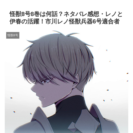
怪獣8号8巻は何話？ネタバレ感想・レノと
伊春の活躍！市川レノ怪獣兵器6号適合者
怪獣8号