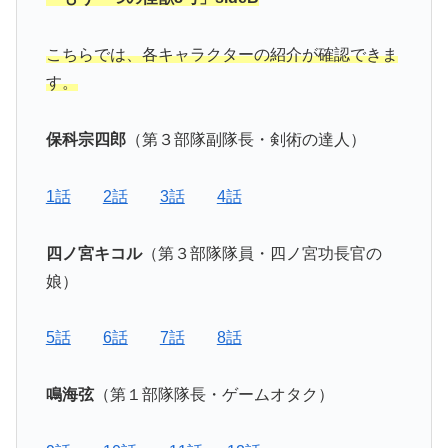
こちらでは、各キャラクターの紹介が確認できま
す。
保科宗四郎
（第３部隊副隊長・剣術の達人）
1話
2話
3話
4話
四ノ宮キコル
（第３部隊隊員・四ノ宮功長官の
娘）
5話
6話
7話
8話
鳴海弦
（第１部隊隊長・ゲームオタク）