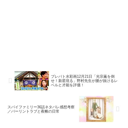
プレバト水彩画12月21日「光宗薫を倒
せ！新星現る」野村先生が腰が抜けるレ
ベルと才能を評価！
スパイファミリー36話ネタバレ感想考察
／バーリントラブと夜帷の日常